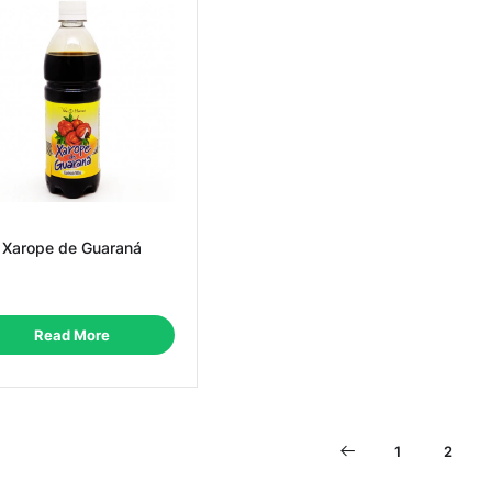
Xarope de Guaraná
Read More
1
2