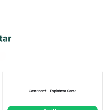
tar
s
Gastrinon® – Espinhera Santa