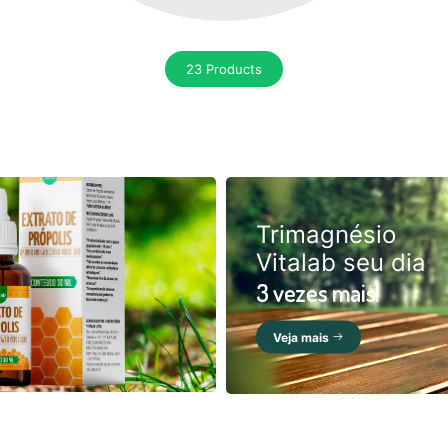
23 Products
Trimagnésio
Vitalab seu dia
3 vezes mais!
Veja mais