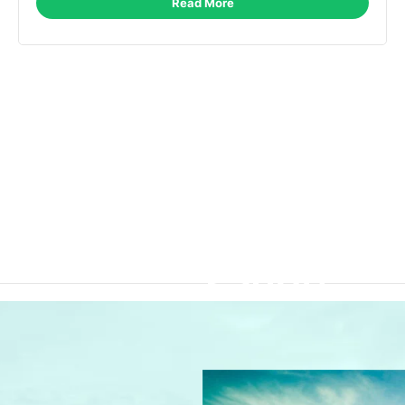
Read More
Cuide
da
sua
saúde
com
extrato
de