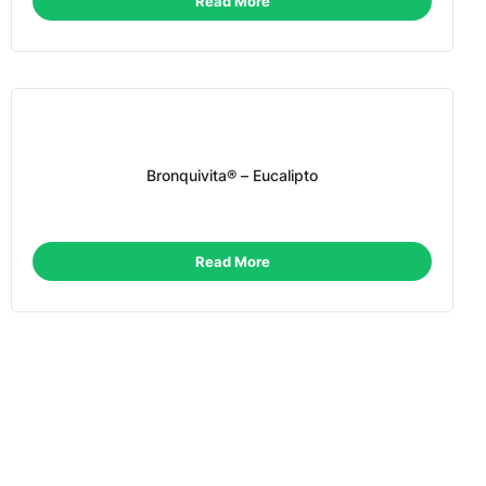
Read More
Bronquivita® – Eucalipto
Read More