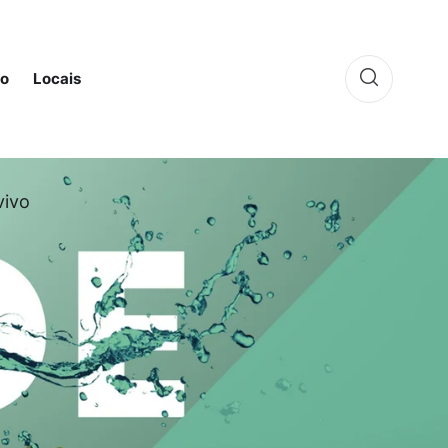
to
Locais
vivo