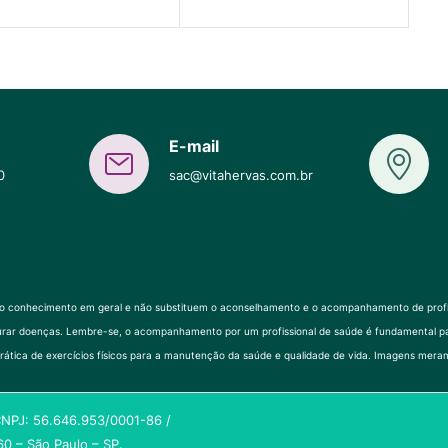
E-mail
0
sac@vitahervas.com.br
ao conhecimento em geral e não substituem o aconselhamento e o acompanhamento de profissi
 ou curar doenças. Lembre-se, o acompanhamento por um profissional de saúde é fundament
rática de exercícios físicos para a manutenção da saúde e qualidade de vida. Imagens meram
 CNPJ: 56.646.953/0001-86 /
0 – São Paulo – SP.