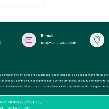
E-mail
0
sac@vitahervas.com.br
ao conhecimento em geral e não substituem o aconselhamento e o acompanhamento de profissi
 ou curar doenças. Lembre-se, o acompanhamento por um profissional de saúde é fundament
rática de exercícios físicos para a manutenção da saúde e qualidade de vida. Imagens meram
 CNPJ: 56.646.953/0001-86 /
0 – São Paulo – SP.