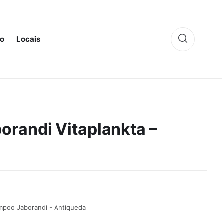
to
Locais
randi Vitaplankta –
poo Jaborandi - Antiqueda