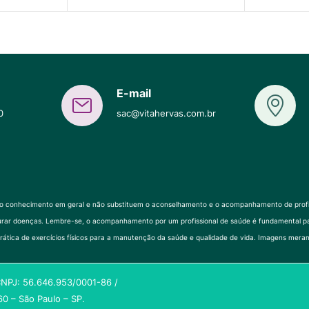
E-mail
0
sac@vitahervas.com.br
ao conhecimento em geral e não substituem o aconselhamento e o acompanhamento de profissi
 ou curar doenças. Lembre-se, o acompanhamento por um profissional de saúde é fundament
rática de exercícios físicos para a manutenção da saúde e qualidade de vida. Imagens meram
 CNPJ: 56.646.953/0001-86 /
0 – São Paulo – SP.