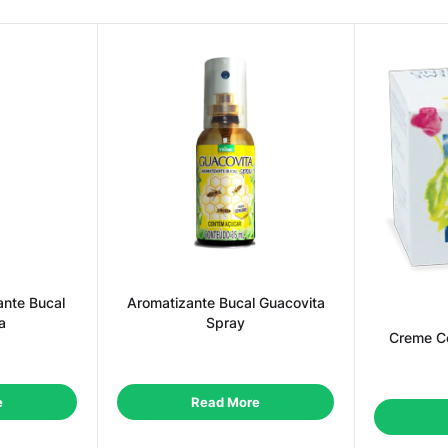
ante Bucal
Aromatizante Bucal Guacovita
a
Spray
Creme Co
e
Read More