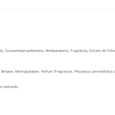
, Cocoamidopropilbetaína, Metilparabeno, Fragrância, Extrato de Folha d
Betaine, Methylparaben, Parfum (Fragrance), Pilocarpus pennatifolius L
 a operação.